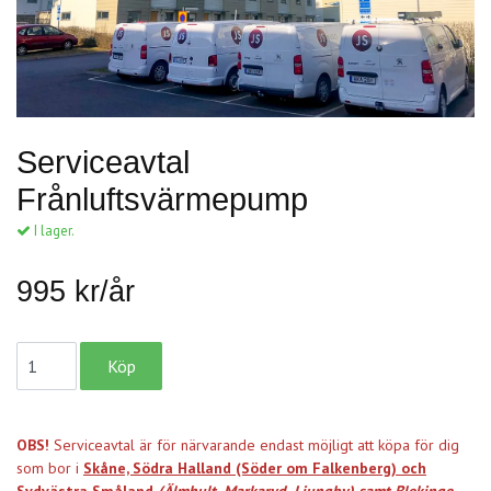
Serviceavtal
Frånluftsvärmepump
I lager.
995 kr/år
OBS!
Serviceavtal är för närvarande endast möjligt att köpa för dig
som bor i
Skåne, Södra
Halland (Söder om Falkenberg) och
Sydvästra Småland
(Älmhult, Markaryd, Ljungby) samt Blekinge