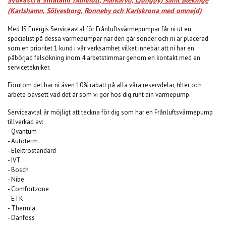
(Karlshamn, Sölvesborg, Ronneby och Karlskrona med omnejd)
Med JS Energis Serviceavtal för Frånluftsvärmepumpar får ni ut en
specialist på dessa värmepumpar när den går sönder och ni är placerad
som en prioritet 1 kund i vår verksamhet vilket innebär att ni har en
påbörjad felsökning inom 4 arbetstimmar genom en kontakt med en
servicetekniker.
Förutom det har ni även 10% rabatt på alla våra reservdelar, filter och
arbete oavsett vad det är som vi gör hos dig runt din värmepump.
Serviceavtal är möjligt att teckna för dig som har en Frånluftsvärmepump
tillverkad av:
- Qvantum
- Autoterm
- Elektrostandard
- IVT
- Bosch
- Nibe
- Comfortzone
- ETK
- Thermia
- Danfoss