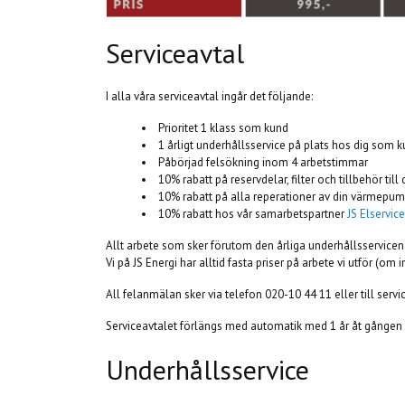
Serviceavtal
I alla våra serviceavtal ingår det följande:
Prioritet 1 klass som kund
1 årligt underhållsservice på plats hos dig som k
Påbörjad felsökning inom 4 arbetstimmar
10% rabatt på reservdelar, filter och tillbehör ti
10% rabatt på alla reperationer av din värmepu
10% rabatt hos vår samarbetspartner
JS Elservic
Allt arbete som sker förutom den årliga underhållsservicen d
Vi på JS Energi har alltid fasta priser på arbete vi utför (o
All felanmälan sker via telefon 020-10 44 11 eller till
servi
Serviceavtalet förlängs med automatik med 1 år åt gången 
Underhållsservice