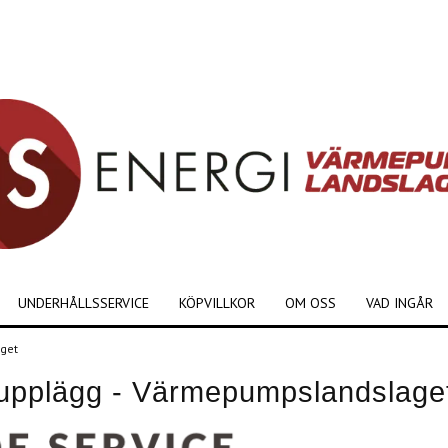
UNDERHÅLLSSERVICE
KÖPVILLKOR
OM OSS
VAD INGÅR
aget
ceupplägg - Värmepumpslandslage